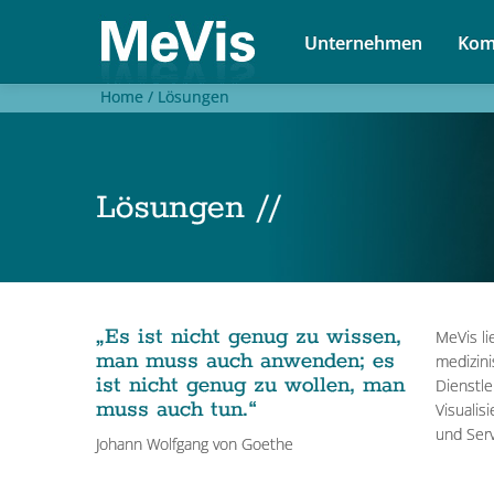
Unternehmen
Kom
Home /
Lösungen
Lösungen //
„Es ist nicht genug zu wissen,
MeVis li
man muss auch anwenden; es
medizin
ist nicht genug zu wollen, man
Dienstle
muss auch tun.“
Visualis
und Serv
Johann Wolfgang von Goethe