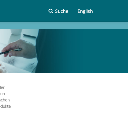
Suche
English
ler
von
ischen
odukte