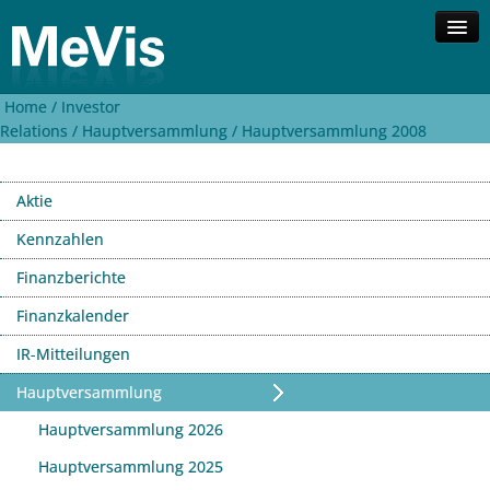
Home /
Investor
Unternehmen
Relations /
Hauptversammlung /
Hauptversammlung 2008
Kompetenzen
Lösungen
Aktie
Investor Relations
Kontakt
Kennzahlen
Finanzberichte
Suche
English
Finanzkalender
IR-Mitteilungen
Hauptversammlung
Hauptversammlung 2026
Hauptversammlung 2025