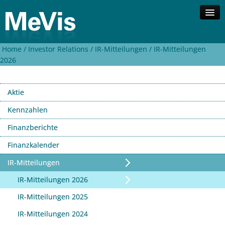
Home /
Investor Relations /
IR-Mitteilungen /
IR-Mitteilungen
Unternehmen
2026
Kompetenzen
Lösungen
Aktie
Investor Relations
Kontakt
Kennzahlen
Finanzberichte
Suche
English
Finanzkalender
IR-Mitteilungen
IR-Mitteilungen 2026
IR-Mitteilungen 2025
IR-Mitteilungen 2024