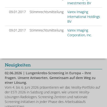
Investments BV
09.01.2017
Stimmrechtsmitteilung
Varex Imaging
International Holdings
BV
09.01.2017
Stimmrechtsmitteilung
Varex Imaging
Corporation, Inc.
Neuigkeiten
02.06.2026
| Lungenkrebs-Screening in Europa – Ihre
Fragen. Unsere Antworten. Gemeinsam auf dem Weg zu
einer Lösung.
Vom 4. bis 6. Juni 2026 präsentieren wir das Veolity-Portfolio auf
der ESTI 2026 in Salzburg und zeigen, wie unsere Veolity-
Lösungen Radiologen, Screening-Zentren und nationale
Screening-Initiativen in jeder Phase des Arbeitsablaufs
unterstützen.