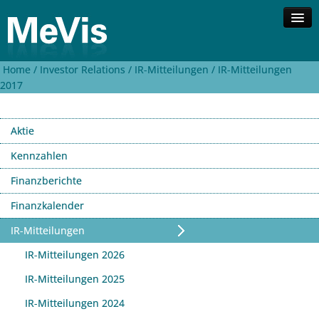
Home /
Investor Relations /
IR-Mitteilungen /
IR-Mitteilungen
Unternehmen
2017
Kompetenzen
Lösungen
Aktie
Investor Relations
Kontakt
Kennzahlen
Finanzberichte
Suche
English
Finanzkalender
IR-Mitteilungen
IR-Mitteilungen 2026
IR-Mitteilungen 2025
IR-Mitteilungen 2024