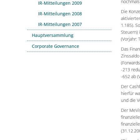
nochmals 
IR-Mitteilungen 2009
Die Konze
IR-Mitteilungen 2008
aktiviert
IR-Mitteilungen 2007
1.185). S
Steuern) 
Hauptversammlung
(Vorjahr: 
Corporate Governance
Das Finan
Zinssaldo
(Forwards
-213 redu
-652 ab (V
Der Cashf
hierfür w
und die V
Der MeVis
finanziel
finanziel
(31.12.20