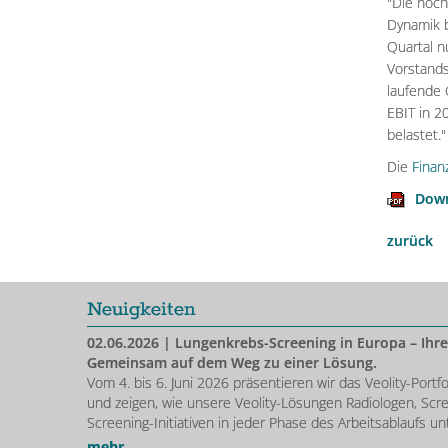
"Die noc
Dynamik b
Quartal n
Vorstands
laufende
EBIT in 2
belastet."
Die
Finan
Down
zurück
Neuigkeiten
02.06.2026
| Lungenkrebs-Screening in Europa – Ihre
Gemeinsam auf dem Weg zu einer Lösung.
Vom 4. bis 6. Juni 2026 präsentieren wir das Veolity-Portfo
und zeigen, wie unsere Veolity-Lösungen Radiologen, Scr
Screening-Initiativen in jeder Phase des Arbeitsablaufs un
mehr...