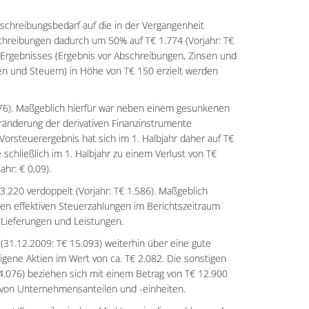
bschreibungsbedarf auf die in der Vergangenheit
chreibungen dadurch um 50% auf T€ 1.774 (Vorjahr: T€
-Ergebnisses (Ergebnis vor Abschreibungen, Zinsen und
sen und Steuern) in Höhe von T€ 150 erzielt werden
 -76). Maßgeblich hierfür war neben einem gesunkenen
eränderung der derivativen Finanzinstrumente
Vorsteuerergebnis hat sich im 1. Halbjahr daher auf T€
 schließlich im 1. Halbjahr zu einem Verlust von T€
ahr: € 0,09).
 3.220 verdoppelt (Vorjahr: T€ 1.586). Maßgeblich
en effektiven Steuerzahlungen im Berichtszeitraum
 Lieferungen und Leistungen.
(31.12.2009: T€ 15.093) weiterhin über eine gute
eigene Aktien im Wert von ca. T€ 2.082. Die sonstigen
14.076) beziehen sich mit einem Betrag von T€ 12.900
b von Unternehmensanteilen und -einheiten.