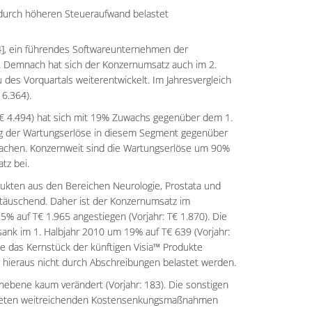
) durch höheren Steueraufwand belastet
4], ein führendes Softwareunternehmen der
nt. Demnach hat sich der Konzernumsatz auch im 2.
es Vorquartals weiterentwickelt. Im Jahresvergleich
 6.364).
€ 4.494) hat sich mit 19% Zuwachs gegenüber dem 1.
hung der Wartungserlöse in diesem Segment gegenüber
achen. Konzernweit sind die Wartungserlöse um 90%
tz bei.
ukten aus den Bereichen Neurologie, Prostata und
ttäuschend. Daher ist der Konzernumsatz im
 auf T€ 1.965 angestiegen (Vorjahr: T€ 1.870). Die
nk im 1. Halbjahr 2010 um 19% auf T€ 639 (Vorjahr:
ie das Kernstück der künftigen Visia™ Produkte
ge hieraus nicht durch Abschreibungen belastet werden.
ernebene kaum verändert (Vorjahr: 183). Die sonstigen
eiteten weitreichenden Kostensenkungsmaßnahmen