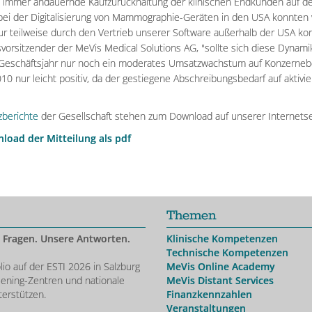
h immer andauernde Kaufzurückhaltung der klinischen Endkunden auf d
ei der Digitalisierung von Mammographie-Geräten in den USA konnten 
ur teilweise durch den Vertrieb unserer Software außerhalb der USA komp
vorsitzender der MeVis Medical Solutions AG, "sollte sich diese Dynamik
 Geschäftsjahr nur noch ein moderates Umsatzwachstum auf Konzernebe
010 nur leicht positiv, da der gestiegene Abschreibungsbedarf auf aktivi
zberichte
der Gesellschaft stehen zum Download auf unserer Internetsei
load der Mitteilung als pdf
Themen
 Fragen. Unsere Antworten.
Klinische Kompetenzen
Technische Kompetenzen
lio auf der ESTI 2026 in Salzburg
MeVis Online Academy
eening-Zentren und nationale
MeVis Distant Services
terstützen.
Finanzkennzahlen
Veranstaltungen