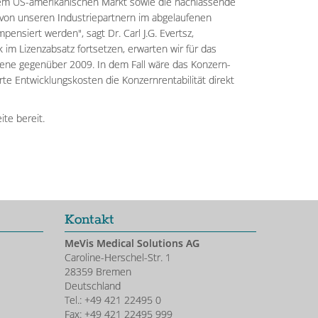
em US-amerikanischen Markt sowie die nachlassende
von unseren Industriepartnern im abgelaufenen
ensiert werden", sagt Dr. Carl J.G. Evertsz,
 im Lizenzabsatz fortsetzen, erwarten wir für das
ne gegenüber 2009. In dem Fall wäre das Konzern-
erte Entwicklungskosten die Konzernrentabilität direkt
te bereit.
Kontakt
MeVis Medical Solutions AG
Caroline-Herschel-Str. 1
28359 Bremen
Deutschland
Tel.: +49 421 22495 0
Fax: +49 421 22495 999