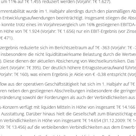
um 11% auf T€ 1.455 reduziert werden (Vorjahr: T€ 1.627).
rnrentabilität wurde im 1. Halbjahr allerdings durch den planmäßigen A
en Entwicklungsaufwendungen beeinträchtigt. Insgesamt stiegen die Abs
o konnte trotz eines im Vorjahresvergleich um 16% gestiegenen EBITDA
in Höhe von T€ 1.924 (Vorjahr: T€ 1.656) nur ein EBIT-Ergebnis (vor Zin
T€ 471).
zergebnis reduzierte sich im Berichtszeitraum auf T€ -363 (Vorjahr: T€
 insbesondere die nicht liquiditätswirksame Belastung durch die Wertv
). Diese dienen der aktuellen Absicherung von Wechselkursrisiken. Das 
ziert (Vorjahr: T€ 395). Der deutlich höhere Ertragssteueraufwand führte
orjahr: T€ 160), was einem Ergebnis je Aktie von € -0,38 entspricht (Vorj
low aus der operativen Geschäftstätigkeit hat sich im 1. Halbjahr auf T€
aren neben den gestiegenen Abschreibungen insbesondere die geringer
eränderung sowohl der Forderungen als auch der Verbindlichkeiten aus
-Konzern verfügt mit liquiden Mitteln in Höhe von insgesamt T€ 14.166 
le Ausstattung. Darüber hinaus hielt die Gesellschaft zum Bilanzstichtag 
len Verbindlichkeiten in Höhe von insgesamt T€ 14.654 (31.12.2009: T€ 
09: T€ 13.456) auf die verbleibenden Verbindlichkeiten aus dem Erwer