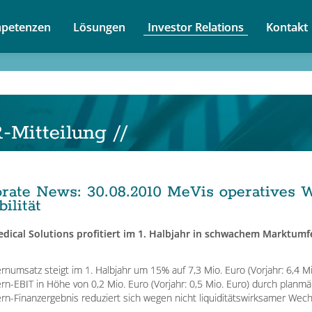
petenzen
Lösungen
Investor Relations
Kontakt
-Mitteilung //
orate News
:
30.08.2010
MeVis operatives 
ilität
dical Solutions profitiert im 1. Halbjahr in schwachem Marktu
rnumsatz steigt im 1. Halbjahr um 15% auf 7,3 Mio. Euro (Vorjahr: 6,4 
rn-EBIT in Höhe von 0,2 Mio. Euro (Vorjahr: 0,5 Mio. Euro) durch planm
rn-Finanzergebnis reduziert sich wegen nicht liquiditätswirksamer Wechse