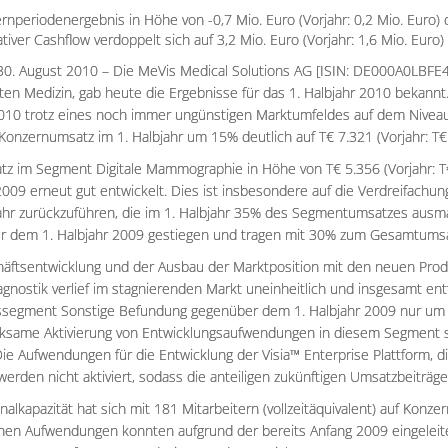
rnperiodenergebnis in Höhe von -0,7 Mio. Euro (Vorjahr: 0,2 Mio. Euro
tiver Cashflow verdoppelt sich auf 3,2 Mio. Euro (Vorjahr: 1,6 Mio. Euro)
0. August 2010 – Die MeVis Medical Solutions AG [ISIN: DE000A0LBFE
rten Medizin, gab heute die Ergebnisse für das 1. Halbjahr 2010 bekan
010 trotz eines noch immer ungünstigen Marktumfeldes auf dem Niveau d
 Konzernumsatz im 1. Halbjahr um 15% deutlich auf T€ 7.321 (Vorjahr: T€
z im Segment Digitale Mammographie in Höhe von T€ 5.356 (Vorjahr: T
2009 erneut gut entwickelt. Dies ist insbesondere auf die Verdreifac
hr zurückzuführen, die im 1. Halbjahr 35% des Segmentumsatzes ausm
r dem 1. Halbjahr 2009 gestiegen und tragen mit 30% zum Gesamtumsa
äftsentwicklung und der Ausbau der Marktposition mit den neuen Prod
gnostik verlief im stagnierenden Markt uneinheitlich und insgesamt en
segment Sonstige Befundung gegenüber dem 1. Halbjahr 2009 nur um 5%
rksame Aktivierung von Entwicklungsaufwendungen in diesem Segment sa
Die Aufwendungen für die Entwicklung der Visia™ Enterprise Plattform, d
, werden nicht aktiviert, sodass die anteiligen zukünftigen Umsatzbeiträ
nalkapazität hat sich mit 181 Mitarbeitern (vollzeitäquivalent) auf Konz
ichen Aufwendungen konnten aufgrund der bereits Anfang 2009 eingel