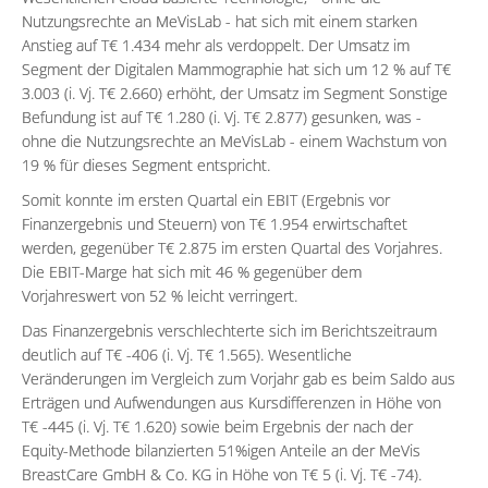
Nutzungsrechte an MeVisLab - hat sich mit einem starken
Anstieg auf T€ 1.434 mehr als verdoppelt. Der Umsatz im
Segment der Digitalen Mammographie hat sich um 12 % auf T€
3.003 (i. Vj. T€ 2.660) erhöht, der Umsatz im Segment Sonstige
Befundung ist auf T€ 1.280 (i. Vj. T€ 2.877) gesunken, was -
ohne die Nutzungsrechte an MeVisLab - einem Wachstum von
19 % für dieses Segment entspricht.
Somit konnte im ersten Quartal ein EBIT (Ergebnis vor
Finanzergebnis und Steuern) von T€ 1.954 erwirtschaftet
werden, gegenüber T€ 2.875 im ersten Quartal des Vorjahres.
Die EBIT-Marge hat sich mit 46 % gegenüber dem
Vorjahreswert von 52 % leicht verringert.
Das Finanzergebnis verschlechterte sich im Berichtszeitraum
deutlich auf T€ -406 (i. Vj. T€ 1.565). Wesentliche
Veränderungen im Vergleich zum Vorjahr gab es beim Saldo aus
Erträgen und Aufwendungen aus Kursdifferenzen in Höhe von
T€ -445 (i. Vj. T€ 1.620) sowie beim Ergebnis der nach der
Equity-Methode bilanzierten 51%igen Anteile an der MeVis
BreastCare GmbH & Co. KG in Höhe von T€ 5 (i. Vj. T€ -74).