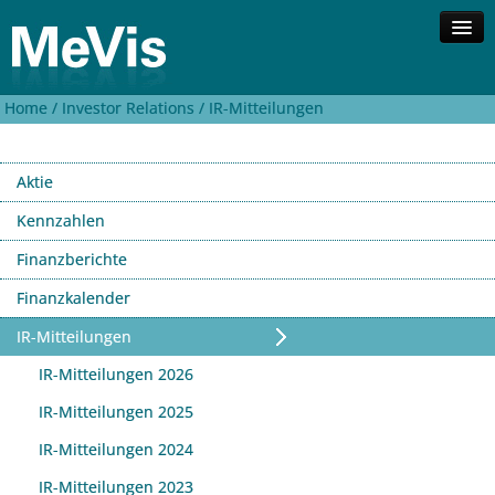
Home /
Investor Relations /
IR-Mitteilungen
Unternehmen
Kompetenzen
Lösungen
Aktie
Investor Relations
Kennzahlen
Kontakt
Finanzberichte
Suche
Finanzkalender
English
IR-Mitteilungen
IR-Mitteilungen 2026
IR-Mitteilungen 2025
IR-Mitteilungen 2024
IR-Mitteilungen 2023