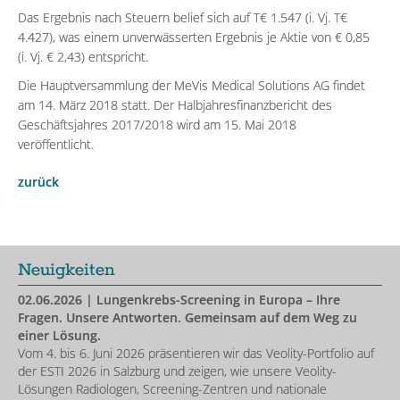
Das Ergebnis nach Steuern belief sich auf T€ 1.547 (i. Vj. T€
4.427), was einem unverwässerten Ergebnis je Aktie von € 0,85
(i. Vj. € 2,43) entspricht.
Die Hauptversammlung der MeVis Medical Solutions AG findet
am 14. März 2018 statt. Der Halbjahresfinanzbericht des
Geschäftsjahres 2017/2018 wird am 15. Mai 2018
veröffentlicht.
zurück
Neuigkeiten
02.06.2026
| Lungenkrebs-Screening in Europa – Ihre
Fragen. Unsere Antworten. Gemeinsam auf dem Weg zu
einer Lösung.
Vom 4. bis 6. Juni 2026 präsentieren wir das Veolity-Portfolio auf
der ESTI 2026 in Salzburg und zeigen, wie unsere Veolity-
Lösungen Radiologen, Screening-Zentren und nationale