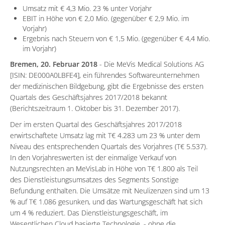
Umsatz mit € 4,3 Mio. 23 % unter Vorjahr
EBIT in Höhe von € 2,0 Mio. (gegenüber € 2,9 Mio. im
Vorjahr)
Ergebnis nach Steuern von € 1,5 Mio. (gegenüber € 4,4 Mio.
im Vorjahr)
Bremen, 20. Februar 2018
- Die MeVis Medical Solutions AG
[ISIN: DE000A0LBFE4], ein führendes Softwareunternehmen
der medizinischen Bildgebung, gibt die Ergebnisse des ersten
Quartals des Geschäftsjahres 2017/2018 bekannt
(Berichtszeitraum 1. Oktober bis 31. Dezember 2017).
Der im ersten Quartal des Geschäftsjahres 2017/2018
erwirtschaftete Umsatz lag mit T€ 4.283 um 23 % unter dem
Niveau des entsprechenden Quartals des Vorjahres (T€ 5.537).
In den Vorjahreswerten ist der einmalige Verkauf von
Nutzungsrechten an MeVisLab in Höhe von T€ 1.800 als Teil
des Dienstleistungsumsatzes des Segments Sonstige
Befundung enthalten. Die Umsätze mit Neulizenzen sind um 13
% auf T€ 1.086 gesunken, und das Wartungsgeschäft hat sich
um 4 % reduziert. Das Dienstleistungsgeschäft, im
Wesentlichen Cloud basierte Technologie, - ohne die