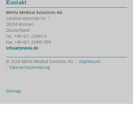
Kontakt
MeVis Medical Solutions AG
Caroline-Herschel-Str. 1
28359 Bremen
Deutschland
Tel.: +49 421 22495 0
Fax: +49 421 22495 999
info(at)mevis.de
© 2026 MeVis Medical Solutions AG
Impressum
Datenschutzerklärung
Sitemap