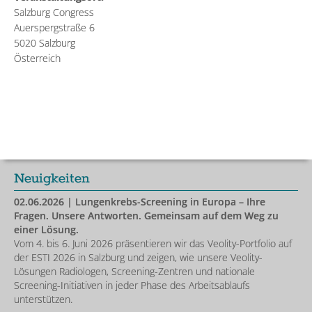
Salzburg Congress
Auerspergstraße 6
5020 Salzburg
Österreich
Neuigkeiten
02.06.2026
| Lungenkrebs-Screening in Europa – Ihre
Fragen. Unsere Antworten. Gemeinsam auf dem Weg zu
einer Lösung.
Vom 4. bis 6. Juni 2026 präsentieren wir das Veolity-Portfolio auf
der ESTI 2026 in Salzburg und zeigen, wie unsere Veolity-
Lösungen Radiologen, Screening-Zentren und nationale
Screening-Initiativen in jeder Phase des Arbeitsablaufs
unterstützen.