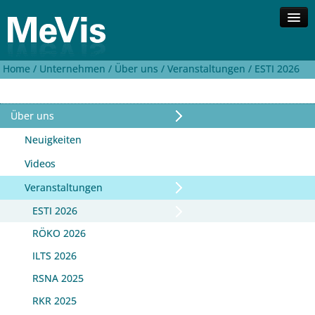
Home /
Unternehmen /
Über uns /
Veranstaltungen /
ESTI 2026
Unternehmen
Kompetenzen
Lösungen
Über uns
Investor Relations
Neuigkeiten
Kontakt
Videos
Suche
Veranstaltungen
English
ESTI 2026
RÖKO 2026
ILTS 2026
RSNA 2025
RKR 2025