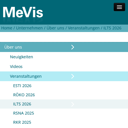
Home /
Unternehmen /
Über uns /
Veranstaltungen /
ILTS 2026
Unternehmen
Kompetenzen
Lösungen
Über uns
Investor Relations
Neuigkeiten
Kontakt
Videos
Suche
Veranstaltungen
English
ESTI 2026
RÖKO 2026
ILTS 2026
RSNA 2025
RKR 2025