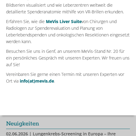
Bildserien visualisiert und wie Leberzentren weltweit die
detaillierte Spenderanatomie mithilfe von VR-Brillen erkunden.
Erfahren Sie, wie die
MeVis Liver Suite
von Chirurgen und
Radiologen zur Spenderevaluation und Planung von
Leberlebendspenden und onkologischen Resektionen eingesetzt
werden kann.
Besuchen Sie uns in Genf, an unserem MeVis-Stand Nr. 20 für
ein persönliches Gespräch mit unseren Experten. Wir freuen uns
auf Sie!
Vereinbaren Sie gerne einen Termin mit unseren Experten vor
Ort via
info(at)mevis.de
.
Neuigkeiten
02.06.2026
| Lungenkrebs-Screening in Europa – Ihre